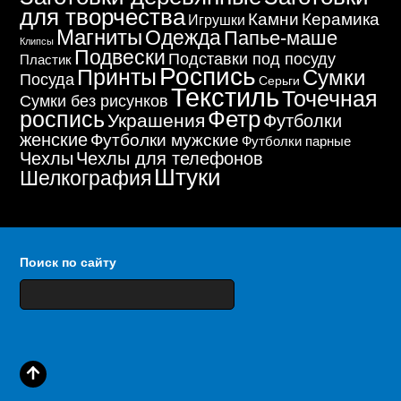
для творчества
Керамика
Камни
Игрушки
Магниты
Одежда
Папье-маше
Клипсы
Подвески
Подставки под посуду
Пластик
Роспись
Принты
Сумки
Посуда
Серьги
Текстиль
Точечная
Сумки без рисунков
Фетр
роспись
Украшения
Футболки
женские
Футболки мужские
Футболки парные
Чехлы
Чехлы для телефонов
Штуки
Шелкография
Поиск по сайту