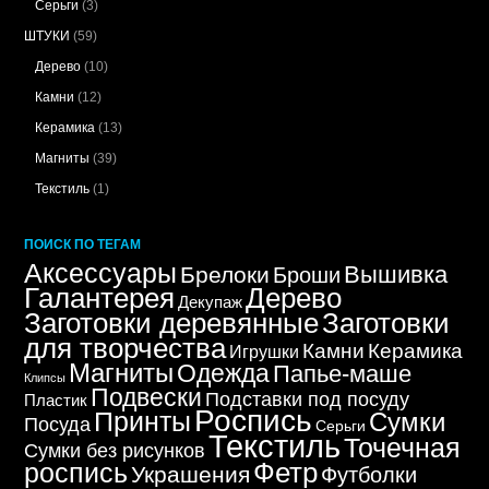
Серьги
(3)
ШТУКИ
(59)
Дерево
(10)
Камни
(12)
Керамика
(13)
Магниты
(39)
Текстиль
(1)
ПОИСК ПО ТЕГАМ
Аксессуары
Вышивка
Брелоки
Броши
Дерево
Галантерея
Декупаж
Заготовки деревянные
Заготовки
для творчества
Керамика
Камни
Игрушки
Магниты
Одежда
Папье-маше
Клипсы
Подвески
Подставки под посуду
Пластик
Роспись
Принты
Сумки
Посуда
Серьги
Текстиль
Точечная
Сумки без рисунков
Фетр
роспись
Украшения
Футболки