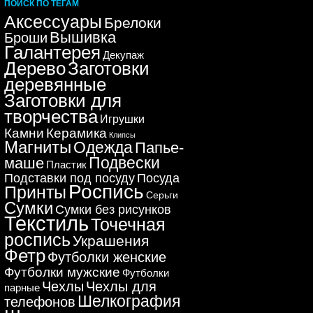
ПОИСК ПО ТЕГАМ
Аксессуары
Брелоки
Вышивка
Броши
Галантерея
Декупаж
Дерево
Заготовки
деревянные
Заготовки для
творчества
Игрушки
Керамика
Камни
Клипсы
Магниты
Одежда
Папье-
Подвески
маше
Пластик
Подставки под посуду
Посуда
Роспись
Принты
Серьги
Сумки
Сумки без рисунков
Текстиль
Точечная
роспись
Украшения
Фетр
Футболки женские
Футболки мужские
Футболки
Чехлы
Чехлы для
парные
Шелкография
телефонов