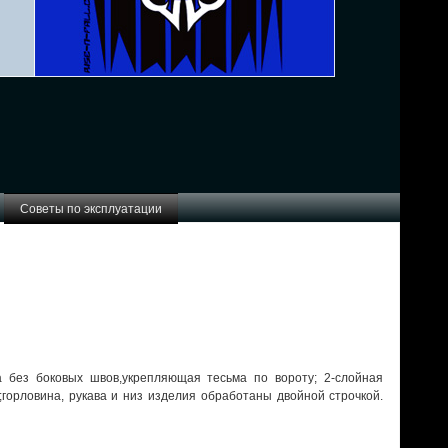
Советы по эксплуатации
 без боковых швов,укрепляющая тесьма по вороту; 2-слойная
;горловина, рукава и низ изделия обработаны двойной строчкой.