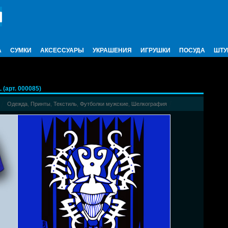
А
СУМКИ
АКСЕССУАРЫ
УКРАШЕНИЯ
ИГРУШКИ
ПОСУДА
ШТУ
арт. 000085)
Одежда
,
Принты
,
Текстиль
,
Футболки мужские
,
Шелкография