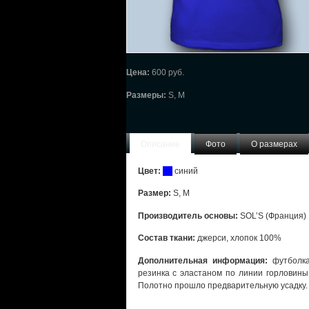
Цена:
600 руб.
Размеры:
S, M
Описание
Фото
О размерах
Цвет:
ор
синий
Размер:
S, M
Производитель основы:
SOL’S (Франция)
Состав ткани:
джерси, хлопок 100%
Дополнительная информация:
футболка
резинка с эластаном по линии горловины
Полотно прошло предварительную усадку.