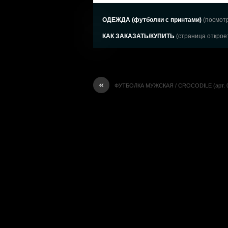
ОДЕЖДА (футболки с принтами)
(посмотр
КАК ЗАКАЗАТЬ/КУПИТЬ
(страница откроет
«
ФУТБОЛКА МУЖСКАЯ / CROCODILE (арт. 0