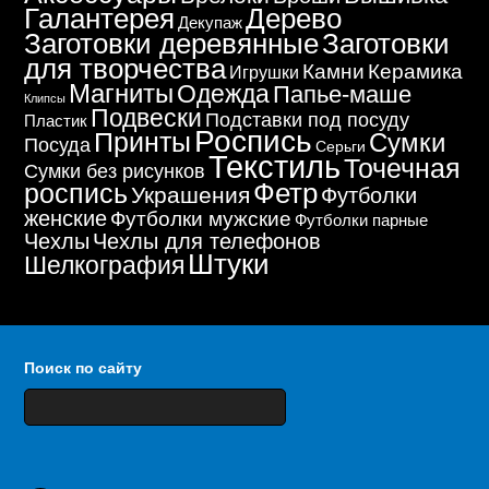
Дерево
Галантерея
Декупаж
Заготовки деревянные
Заготовки
для творчества
Керамика
Камни
Игрушки
Магниты
Одежда
Папье-маше
Клипсы
Подвески
Подставки под посуду
Пластик
Роспись
Принты
Сумки
Посуда
Серьги
Текстиль
Точечная
Сумки без рисунков
Фетр
роспись
Украшения
Футболки
женские
Футболки мужские
Футболки парные
Чехлы
Чехлы для телефонов
Штуки
Шелкография
Поиск по сайту