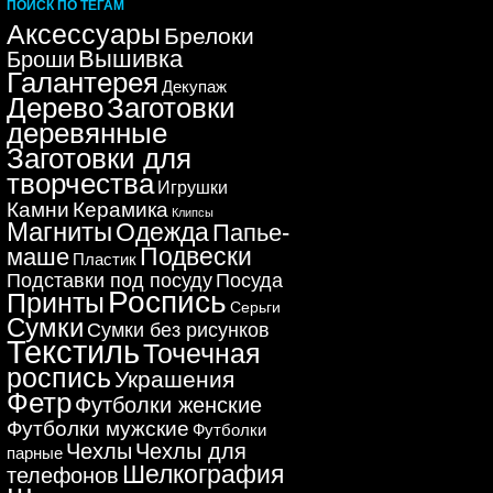
ПОИСК ПО ТЕГАМ
Аксессуары
Брелоки
Вышивка
Броши
Галантерея
Декупаж
Дерево
Заготовки
деревянные
Заготовки для
творчества
Игрушки
Керамика
Камни
Клипсы
Магниты
Одежда
Папье-
Подвески
маше
Пластик
Подставки под посуду
Посуда
Роспись
Принты
Серьги
Сумки
Сумки без рисунков
Текстиль
Точечная
роспись
Украшения
Фетр
Футболки женские
Футболки мужские
Футболки
Чехлы
Чехлы для
парные
Шелкография
телефонов