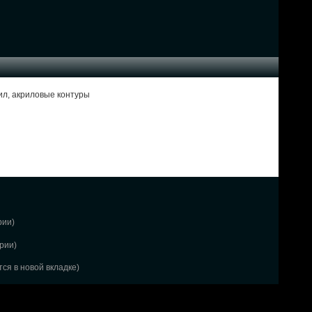
рил, акриловые контуры
рии)
рии)
ся в новой вкладке)