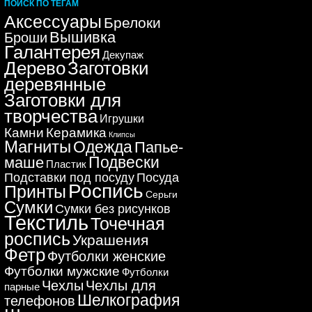
ПОИСК ПО ТЕГАМ
Аксессуары
Брелоки
Вышивка
Броши
Галантерея
Декупаж
Дерево
Заготовки
деревянные
Заготовки для
творчества
Игрушки
Керамика
Камни
Клипсы
Магниты
Одежда
Папье-
Подвески
маше
Пластик
Подставки под посуду
Посуда
Роспись
Принты
Серьги
Сумки
Сумки без рисунков
Текстиль
Точечная
роспись
Украшения
Фетр
Футболки женские
Футболки мужские
Футболки
Чехлы
Чехлы для
парные
Шелкография
телефонов