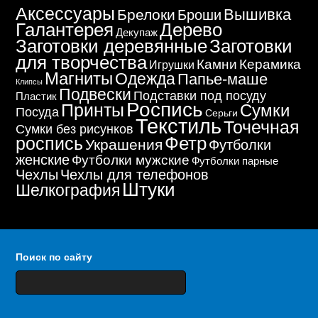
Аксессуары
Вышивка
Брелоки
Броши
Дерево
Галантерея
Декупаж
Заготовки деревянные
Заготовки
для творчества
Керамика
Камни
Игрушки
Магниты
Одежда
Папье-маше
Клипсы
Подвески
Подставки под посуду
Пластик
Роспись
Принты
Сумки
Посуда
Серьги
Текстиль
Точечная
Сумки без рисунков
Фетр
роспись
Украшения
Футболки
женские
Футболки мужские
Футболки парные
Чехлы
Чехлы для телефонов
Штуки
Шелкография
Поиск по сайту