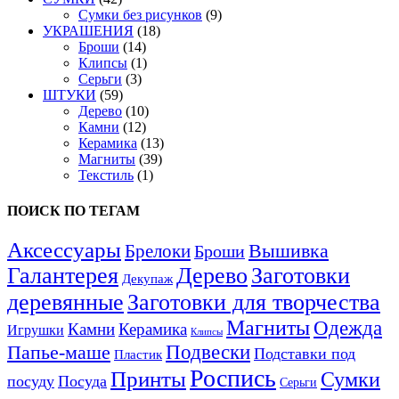
Сумки без рисунков
(9)
УКРАШЕНИЯ
(18)
Броши
(14)
Клипсы
(1)
Серьги
(3)
ШТУКИ
(59)
Дерево
(10)
Камни
(12)
Керамика
(13)
Магниты
(39)
Текстиль
(1)
ПОИСК ПО ТЕГАМ
Аксессуары
Вышивка
Брелоки
Броши
Галантерея
Дерево
Заготовки
Декупаж
деревянные
Заготовки для творчества
Магниты
Одежда
Камни
Керамика
Игрушки
Клипсы
Подвески
Папье-маше
Подставки под
Пластик
Роспись
Принты
Сумки
посуду
Посуда
Серьги