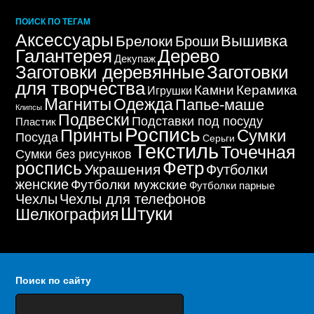
ПОИСК ПО ТЕГАМ
Аксессуары
Вышивка
Брелоки
Броши
Дерево
Галантерея
Декупаж
Заготовки деревянные
Заготовки
для творчества
Керамика
Камни
Игрушки
Магниты
Одежда
Папье-маше
Клипсы
Подвески
Подставки под посуду
Пластик
Роспись
Принты
Сумки
Посуда
Серьги
Текстиль
Точечная
Сумки без рисунков
Фетр
роспись
Украшения
Футболки
женские
Футболки мужские
Футболки парные
Чехлы
Чехлы для телефонов
Штуки
Шелкография
Поиск по сайту