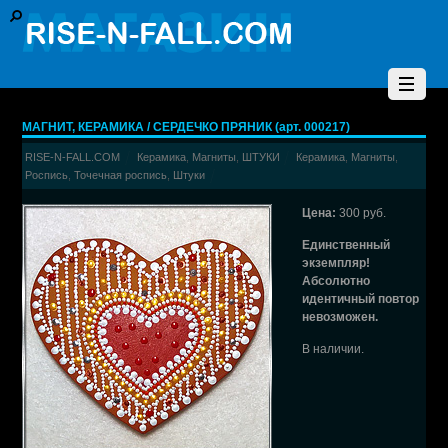
МАГНИТ, КЕРАМИКА / СЕРДЕЧКО ПРЯНИК (арт. 000217)
RISE-N-FALL.COM
Керамика
,
Магниты
,
ШТУКИ
Керамика
,
Магниты
,
Роспись
,
Точечная роспись
,
Штуки
Цена:
300 руб.
Единственный
экземпляр!
Абсолютно
идентичный повтор
невозможен.
В наличии.