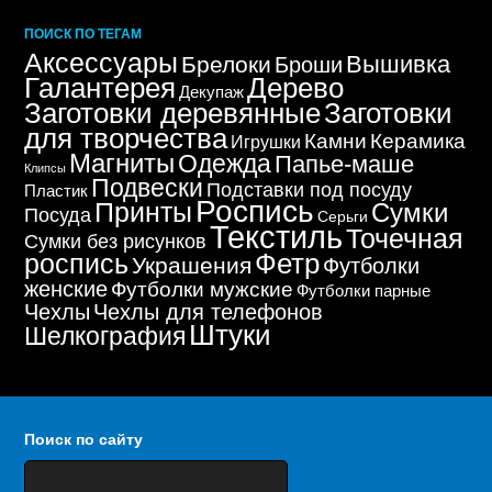
ПОИСК ПО ТЕГАМ
Аксессуары
Вышивка
Брелоки
Броши
Дерево
Галантерея
Декупаж
Заготовки деревянные
Заготовки
для творчества
Керамика
Камни
Игрушки
Магниты
Одежда
Папье-маше
Клипсы
Подвески
Подставки под посуду
Пластик
Роспись
Принты
Сумки
Посуда
Серьги
Текстиль
Точечная
Сумки без рисунков
Фетр
роспись
Украшения
Футболки
женские
Футболки мужские
Футболки парные
Чехлы
Чехлы для телефонов
Штуки
Шелкография
Поиск по сайту