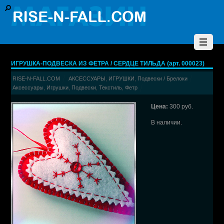
ИГРУШКА-ПОДВЕСКА ИЗ ФЕТРА / СЕРДЦЕ ТИЛЬДА (арт. 000023)
RISE-N-FALL.COM
АКСЕССУАРЫ
,
ИГРУШКИ
,
Подвески / Брелоки
Аксессуары
,
Игрушки
,
Подвески
,
Текстиль
,
Фетр
Цена:
300 руб.
В наличии.