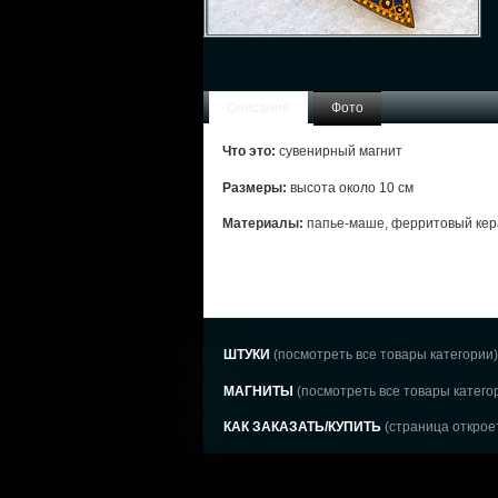
Описание
Фото
Что это:
сувенирный магнит
Размеры:
высота около 10 см
Материалы:
папье-маше, ферритовый кера
ШТУКИ
(посмотреть все товары категории)
МАГНИТЫ
(посмотреть все товары катего
КАК ЗАКАЗАТЬ/КУПИТЬ
(страница откроет