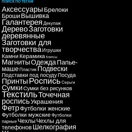
ПОИСК ПО ТЕГАМ
Аксессуары
Брелоки
Вышивка
Броши
Галантерея
Декупаж
Дерево
Заготовки
деревянные
Заготовки для
творчества
Игрушки
Керамика
Камни
Клипсы
Магниты
Одежда
Папье-
Подвески
маше
Пластик
Подставки под посуду
Посуда
Роспись
Принты
Серьги
Сумки
Сумки без рисунков
Текстиль
Точечная
роспись
Украшения
Фетр
Футболки женские
Футболки мужские
Футболки
Чехлы
Чехлы для
парные
Шелкография
телефонов