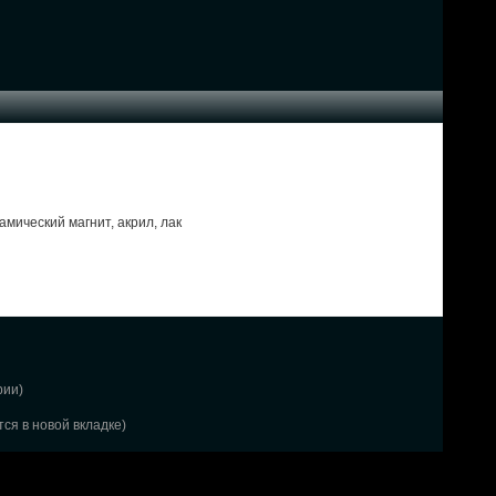
мический магнит, акрил, лак
рии)
ся в новой вкладке)