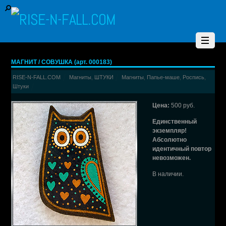
МАГНИТ / СОВУШКА (арт. 000183)
RISE-N-FALL.COM
Магниты
,
ШТУКИ
Магниты
,
Папье-маше
,
Роспись
,
Штуки
Цена:
500 руб.
Единственный
экземпляр!
Абсолютно
идентичный повтор
невозможен.
В наличии.