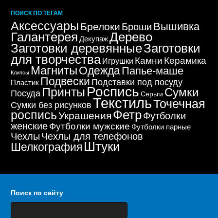
ПОИСК ПО ТЕГАМ
Аксессуары
Вышивка
Брелоки
Броши
Дерево
Галантерея
Декупаж
Заготовки деревянные
Заготовки
для творчества
Керамика
Камни
Игрушки
Магниты
Одежда
Папье-маше
Клипсы
Подвески
Подставки под посуду
Пластик
Роспись
Принты
Сумки
Посуда
Серьги
Текстиль
Точечная
Сумки без рисунков
Фетр
роспись
Украшения
Футболки
женские
Футболки мужские
Футболки парные
Чехлы
Чехлы для телефонов
Штуки
Шелкография
Поиск по сайту