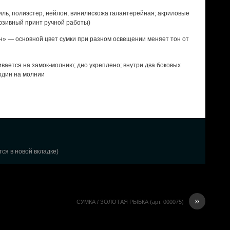
ь, полиэстер, нейлон, винилискожа галантерейная; акриловые
люзивный принт ручной работы)
» — основной цвет сумки при разном освещении меняет тон от
вается на замок-молнию; дно укреплено; внутри два боковых
один на молнии
ся в новой вкладке)
»
СУМКА / ЗОЛОТАЯ РЫБКА (арт. 000075)