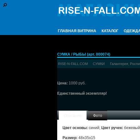
ГЛАВНАЯ ВИТРИНА
КАТАЛОГ
ОДЕЖД
СУМКА / РЫБЫ (арт. 000074)
RISE-N-FALL.COM
СУМКИ
Галантерея
,
Роспи
Цена:
1000 руб.
Единственный экземпляр!
Описание
Фото
Цвет основы:
синий;
Цвет ручек:
бежевый
Размер:
48x35x15