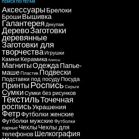
ПОИСК ПО ТЕГАМ
Аксессуары
Брелоки
Вышивка
Броши
Галантерея
Декупаж
Дерево
Заготовки
деревянные
Заготовки для
творчества
Игрушки
Керамика
Камни
Клипсы
Магниты
Одежда
Папье-
Подвески
маше
Пластик
Подставки под посуду
Посуда
Роспись
Принты
Серьги
Сумки
Сумки без рисунков
Текстиль
Точечная
роспись
Украшения
Фетр
Футболки женские
Футболки мужские
Футболки
Чехлы
Чехлы для
парные
Шелкография
телефонов