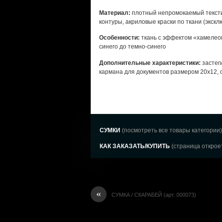
Материал:
плотный непромокаемый текстил
контуры, акриловые краски по ткани (экск
Особенности:
ткань с эффектом «хамелеон
синего до темно-синего
Дополнительные характеристики:
застеги
кармана для документов размером 20х12, 
СУМКИ
(посмотреть все товары категории)
КАК ЗАКАЗАТЬ/КУПИТЬ
(страница откроет
«
СУМКА / СКАРАБЕЙ (арт. 000073)