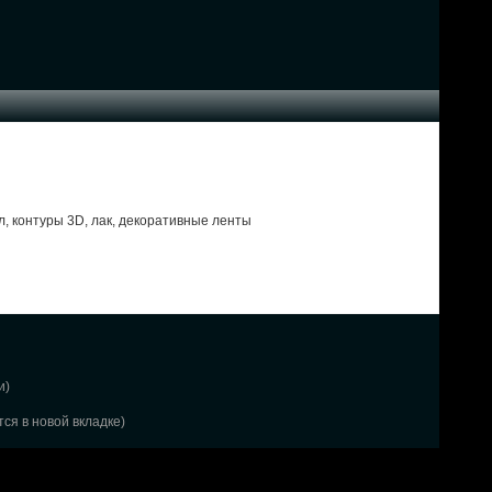
л, контуры 3D, лак, декоративные ленты
и)
ся в новой вкладке)