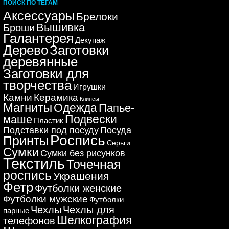
ПОИСК ПО ТЕГАМ
Аксессуары
Брелоки
Вышивка
Броши
Галантерея
Декупаж
Дерево
Заготовки
деревянные
Заготовки для
творчества
Игрушки
Керамика
Камни
Клипсы
Магниты
Одежда
Папье-
Подвески
маше
Пластик
Подставки под посуду
Посуда
Роспись
Принты
Серьги
Сумки
Сумки без рисунков
Текстиль
Точечная
роспись
Украшения
Фетр
Футболки женские
Футболки мужские
Футболки
Чехлы
Чехлы для
парные
Шелкография
телефонов