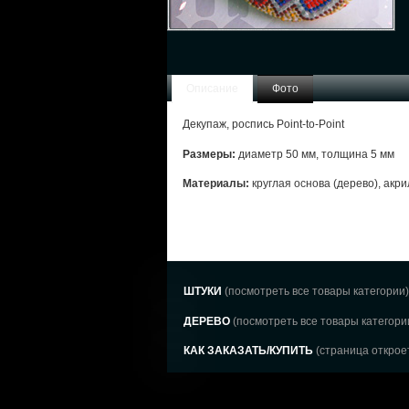
Описание
Фото
Декупаж, роспись Point-to-Point
Размеры:
диаметр 50 мм, толщина 5 мм
Материалы:
круглая основа (дерево), акри
ШТУКИ
(посмотреть все товары категории)
ДЕРЕВО
(посмотреть все товары категори
КАК ЗАКАЗАТЬ/КУПИТЬ
(страница откроет