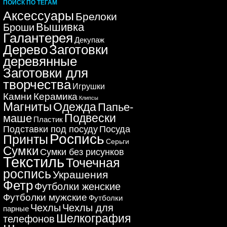
ПОИСК ПО ТЕГАМ
Аксессуары
Брелоки
Вышивка
Броши
Галантерея
Декупаж
Дерево
Заготовки
деревянные
Заготовки для
творчества
Игрушки
Керамика
Камни
Клипсы
Магниты
Одежда
Папье-
Подвески
маше
Пластик
Подставки под посуду
Посуда
Роспись
Принты
Серьги
Сумки
Сумки без рисунков
Текстиль
Точечная
роспись
Украшения
Фетр
Футболки женские
Футболки мужские
Футболки
Чехлы
Чехлы для
парные
Шелкография
телефонов