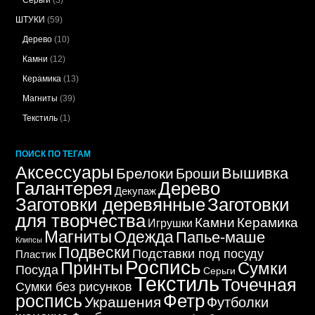
Серьги
(3)
ШТУКИ
(59)
Дерево
(10)
Камни
(12)
Керамика
(13)
Магниты
(39)
Текстиль
(1)
ПОИСК ПО ТЕГАМ
Аксессуары
Вышивка
Брелоки
Броши
Дерево
Галантерея
Декупаж
Заготовки деревянные
Заготовки
для творчества
Керамика
Камни
Игрушки
Магниты
Одежда
Папье-маше
Клипсы
Подвески
Подставки под посуду
Пластик
Роспись
Принты
Сумки
Посуда
Серьги
Текстиль
Точечная
Сумки без рисунков
Фетр
роспись
Украшения
Футболки